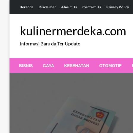
Skip
Beranda
Disclaimer
About Us
Contact Us
Privacy Policy
to
content
kulinermerdeka.com
Informasi Baru da Ter Update
BISNIS
GAYA
KESEHATAN
OTOMOTIF