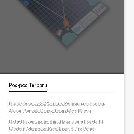
Pos-pos Terbaru
Honda Scoopy 2025 untuk Penggunaan Harian:
Alasan Banyak Orang Tetap Memilihnya
Data-Driven Leadership: Bagaimana Eksekutif
Modern Membuat Keputusan di Era Penuh