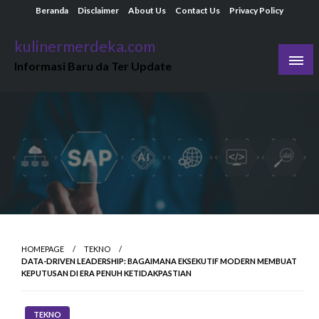
Skip
Beranda
Disclaimer
About Us
Contact Us
Privacy Policy
to
kulinermerdeka.com
content
Informasi Baru da Ter Update
HOMEPAGE
TEKNO
DATA-DRIVEN LEADERSHIP: BAGAIMANA EKSEKUTIF MODERN MEMBUAT
KEPUTUSAN DI ERA PENUH KETIDAKPASTIAN
TEKNO