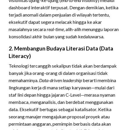
visibilitas ujung-ke-ujung (
end-to-end visibility
) melalui
dashboard interaktif terpusat. Dengan demikian, ketika
terjadi anomali dalam penjualan di wilayah tertentu,
eksekutif dapat segera melacak hingga ke akar
masalahnya secara
real-time
, alih-alih menunggu laporan
konsolidasi akhir bulan yang sudah kedaluwarsa.
2. Membangun Budaya Literasi Data (Data
Literacy)
Teknologi tercanggih sekalipun tidak akan berdampak
banyak jika orang-orang di dalam organisasi tidak
memahaminya.
Data-driven leadership
berarti membina
lingkungan kerja di mana setiap karyawan—mulai dari
staf lini depan hingga jajaran C-Level—merasa nyaman
membaca, menganalisis, dan berdebat menggunakan
data. Eksekutif bertugas sebagai katalisator. Ketika
seorang manajer mengajukan proposal proyek atau
permintaan anggaran, pemimpin berbasis data akan