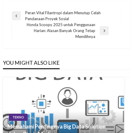
Navigasi
Peran Vital Filantropi dalam Menutup Celah
Previous
Pendanaan Proyek Sosial
pos
Post
Honda Scoopy 2025 untuk Penggunaan
Harian: Alasan Banyak Orang Tetap
Next
Memilihnya
Post
YOU MIGHT ALSO LIKE
TEKNO
Memahami Pentingnya Big Data Solution