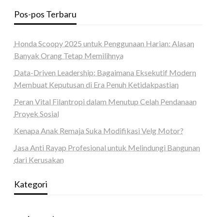
Pos-pos Terbaru
Honda Scoopy 2025 untuk Penggunaan Harian: Alasan
Banyak Orang Tetap Memilihnya
Data-Driven Leadership: Bagaimana Eksekutif Modern
Membuat Keputusan di Era Penuh Ketidakpastian
Peran Vital Filantropi dalam Menutup Celah Pendanaan
Proyek Sosial
Kenapa Anak Remaja Suka Modifikasi Velg Motor?
Jasa Anti Rayap Profesional untuk Melindungi Bangunan
dari Kerusakan
Kategori