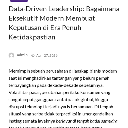
Data-Driven Leadership: Bagaimana
Eksekutif Modern Membuat
Keputusan di Era Penuh
Ketidakpastian
Posted
admin
April 27, 2026
on
Memimpin sebuah perusahaan di lanskap bisnis modern
saat ini menghadirkan tantangan yang belum pernah
terbayangkan pada dekade-dekade sebelumnya.
Volatilitas pasar, perubahan perilaku konsumen yang
sangat cepat, gangguan rantai pasok global, hingga
disrupsi teknologi terjadi nyaris bersamaan. Di tengah
situasi yang serba tidak terprediksi ini, mengandalkan
insting semata layaknya
berlayar di tengah badai samudra
tanpa kompas
; Anda mungkin merasa kapal terus