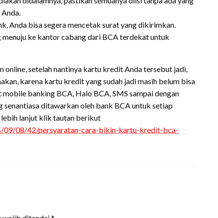
ediakan didalamnya, pastikan semuanya diisi tanpa ada yang
 Anda.
ank, Anda bisa segera mencetak surat yang dikirimkan.
g menuju ke kantor cabang dari BCA terdekat untuk
 online, setelah nantinya kartu kredit Anda tersebut jadi,
akan, karena kartu kredit yang sudah jadi masih belum bisa
ewat mobile banking BCA, Halo BCA, SMS sampai dengan
senantiasa ditawarkan oleh bank BCA untuk setiap
ebih lanjut klik tautan berikut
5/09/08/42/persyaratan-cara-bikin-kartu-kredit-bca-
 wajib ditandai
*