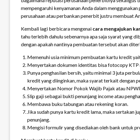
bagaimana reputasi perusahaan penerbitnya sekaligus b
mempengaruhi kenyamanan Anda dalam menggunakan prod
perusahaan atau perbankan penerbit justru membuat An
Kembali lagi berbicara mengenai
cara mengajukan kar
tahu terlebih dahulu sebenarnya apa saja syarat yang d
dengan apakah nantinya pembuatan tersebut akan diterim
Memenuhi usia minimum pembuatan kartu kredit yait
Menyertakan dokumen identitas bisa fotocopy KTP
Punya penghasilan bersih, yaitu minimal 3 juta perbul
kredit yang diinginkan, maka syarat terkait dengan pe
Menyertakan Nomor Pokok Wajib Pajak atau NPWP
Slip gaji sebagai bukti penunjang income atau pengha
Membawa buku tabungan atau rekening koran.
Jika sudah punya kartu kredit lama, maka sertakan ju
penunjang.
Mengisi formulir yang disediakan oleh bank untuk p