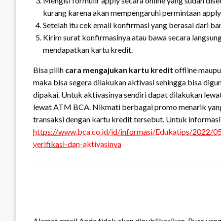
Mengisi formulir apply secara online yang sudah dis
kurang karena akan mempengaruhi permintaan apply
Setelah itu cek email konfirmasi yang berasal dari b
Kirim surat konfirmasinya atau bawa secara langsun
mendapatkan kartu kredit.
Bisa pilih
cara mengajukan kartu kredit
offline maupun
maka bisa segera dilakukan aktivasi sehingga bisa digun
dipakai. Untuk aktivasinya sendiri dapat dilakukan l
lewat ATM BCA. Nikmati berbagai promo menarik yang 
transaksi dengan kartu kredit tersebut. Untuk informasi l
https://www.bca.co.id/id/informasi/Edukatips/2022/0
verifikasi-dan-aktivasinya
LEAVE A RESPONSE
Alamat email Anda tidak akan dipublikasikan.
Ruas yang