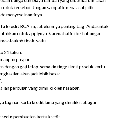
eban bunga dan biaya tambah yang diberikan. Ini akan
uk tersebut. Jangan sampai karena asal pilih
da menyesal nantinya.
tu kredit
BCA ini, sebelumnya penting bagi Anda untuk
ibutuhkan untuk applynya. Karena hal ini berhubungan
a ataukah tidak, yaitu :
u 21 tahun.
 maupun paspor.
an dengan gaji tetap, semakin tinggi limit produk kartu
nghasilan akan jadi lebih besar.
.
silan perbulan yang dimiliki oleh nasabah.
ga tagihan kartu kredit lama yang dimiliki sebagai
rosedur pembuatan kartu kredit.