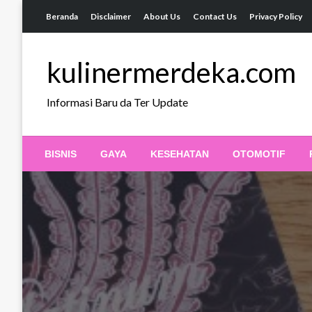
Skip
Beranda
Disclaimer
About Us
Contact Us
Privacy Policy
to
content
kulinermerdeka.com
Informasi Baru da Ter Update
BISNIS
GAYA
KESEHATAN
OTOMOTIF