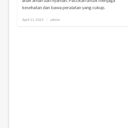
anak aman dan nyaman. Pastikan untuk menjaga
kesehatan dan bawa peralatan yang cukup.
Posted
April 11, 2023
admin
on