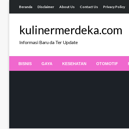
Skip
Beranda
Disclaimer
About Us
Contact Us
Privacy Policy
to
content
kulinermerdeka.com
Informasi Baru da Ter Update
BISNIS
GAYA
KESEHATAN
OTOMOTIF