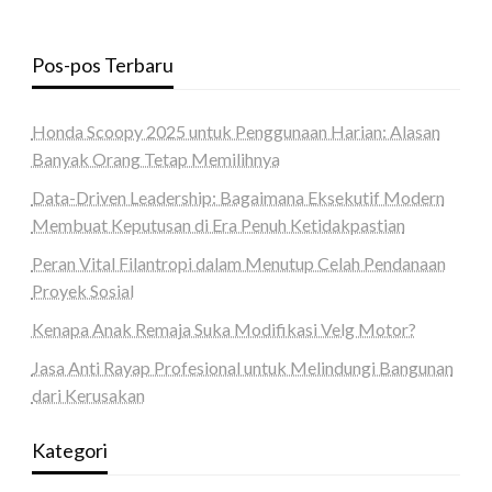
Pos-pos Terbaru
Honda Scoopy 2025 untuk Penggunaan Harian: Alasan
Banyak Orang Tetap Memilihnya
Data-Driven Leadership: Bagaimana Eksekutif Modern
Membuat Keputusan di Era Penuh Ketidakpastian
Peran Vital Filantropi dalam Menutup Celah Pendanaan
Proyek Sosial
Kenapa Anak Remaja Suka Modifikasi Velg Motor?
Jasa Anti Rayap Profesional untuk Melindungi Bangunan
dari Kerusakan
Kategori