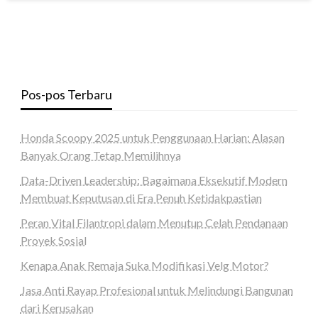
Pos-pos Terbaru
Honda Scoopy 2025 untuk Penggunaan Harian: Alasan
Banyak Orang Tetap Memilihnya
Data-Driven Leadership: Bagaimana Eksekutif Modern
Membuat Keputusan di Era Penuh Ketidakpastian
Peran Vital Filantropi dalam Menutup Celah Pendanaan
Proyek Sosial
Kenapa Anak Remaja Suka Modifikasi Velg Motor?
Jasa Anti Rayap Profesional untuk Melindungi Bangunan
dari Kerusakan