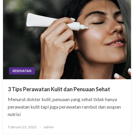
KESEHATAN
3 Tips Perawatan Kulit dan Penuaan Sehat
Menurut dokter kulit, penuaan yang sehat tidak hanya
perawatan kulit tapi juga perawatan rambut dan asupan
nutrisi
Posted
Februari 22, 2023
admin
on