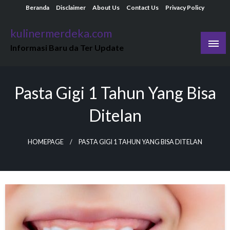
Skip
Beranda
Disclaimer
About Us
Contact Us
Privacy Policy
to
kulinermerdeka.com
content
Informasi Baru da Ter Update
Pasta Gigi 1 Tahun Yang Bisa
Ditelan
HOMEPAGE
PASTA GIGI 1 TAHUN YANG BISA DITELAN