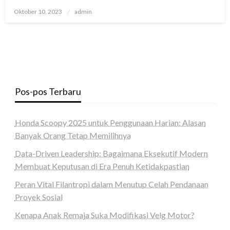
Posted
Oktober 10, 2023
admin
on
Pos-pos Terbaru
Honda Scoopy 2025 untuk Penggunaan Harian: Alasan
Banyak Orang Tetap Memilihnya
Data-Driven Leadership: Bagaimana Eksekutif Modern
Membuat Keputusan di Era Penuh Ketidakpastian
Peran Vital Filantropi dalam Menutup Celah Pendanaan
Proyek Sosial
Kenapa Anak Remaja Suka Modifikasi Velg Motor?