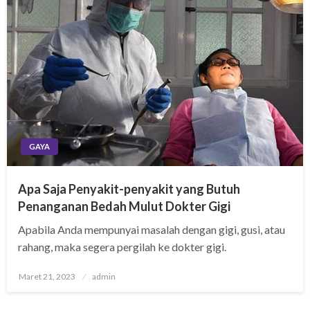
GAYA
Apa Saja Penyakit-penyakit yang Butuh
Penanganan Bedah Mulut Dokter Gigi
Apabila Anda mempunyai masalah dengan gigi, gusi, atau
rahang, maka segera pergilah ke dokter gigi.
Posted
Maret 21, 2023
admin
on