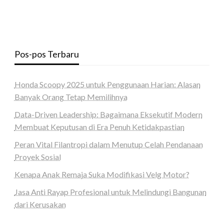
Pos-pos Terbaru
Honda Scoopy 2025 untuk Penggunaan Harian: Alasan
Banyak Orang Tetap Memilihnya
Data-Driven Leadership: Bagaimana Eksekutif Modern
Membuat Keputusan di Era Penuh Ketidakpastian
Peran Vital Filantropi dalam Menutup Celah Pendanaan
Proyek Sosial
Kenapa Anak Remaja Suka Modifikasi Velg Motor?
Jasa Anti Rayap Profesional untuk Melindungi Bangunan
dari Kerusakan