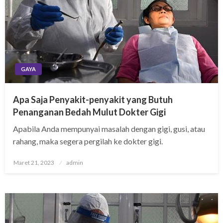
GAYA
Apa Saja Penyakit-penyakit yang Butuh
Penanganan Bedah Mulut Dokter Gigi
Apabila Anda mempunyai masalah dengan gigi, gusi, atau
rahang, maka segera pergilah ke dokter gigi.
Posted
Maret 21, 2023
admin
on