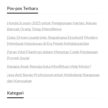
Pos-pos Terbaru
Honda Scoopy 2025 untuk Penggunaan Harian: Alasan
Banyak Orang Tetap Memilihnya
Data-Driven Leadership: Bagaimana Eksekutif Modern
Membuat Keputusan di Era Penuh Ketidakpastian
Peran Vital Filantropi dalam Menutup Celah Pendanaan
Proyek Sosial
Kenapa Anak Remaja Suka Modifikasi Velg Motor?
Jasa Anti Rayap Profesional untuk Melindungi Bangunan
dari Kerusakan
Kategori