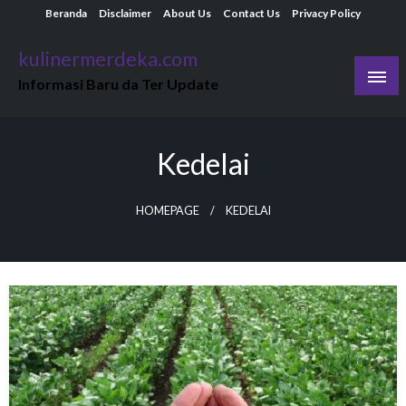
Skip
Beranda
Disclaimer
About Us
Contact Us
Privacy Policy
to
kulinermerdeka.com
content
Informasi Baru da Ter Update
Kedelai
HOMEPAGE
KEDELAI