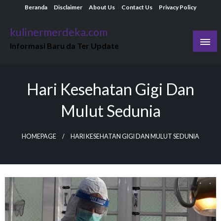
Skip
Beranda
Disclaimer
About Us
Contact Us
Privacy Policy
to
kulinermerdeka.com
content
Informasi Baru da Ter Update
Hari Kesehatan Gigi Dan
Mulut Sedunia
HOMEPAGE
HARI KESEHATAN GIGI DAN MULUT SEDUNIA