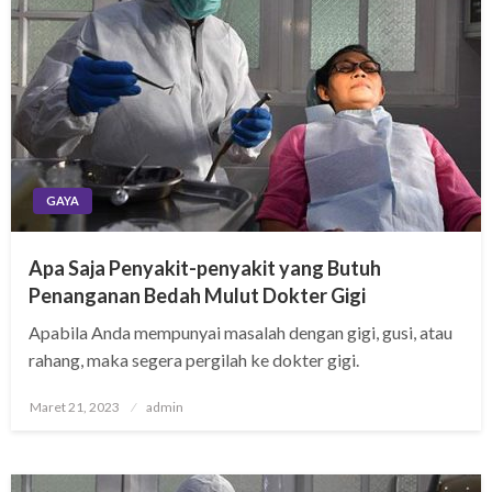
GAYA
Apa Saja Penyakit-penyakit yang Butuh
Penanganan Bedah Mulut Dokter Gigi
Apabila Anda mempunyai masalah dengan gigi, gusi, atau
rahang, maka segera pergilah ke dokter gigi.
Posted
Maret 21, 2023
admin
on