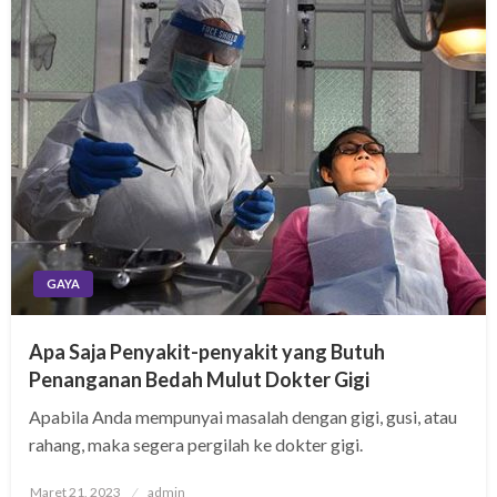
GAYA
Apa Saja Penyakit-penyakit yang Butuh
Penanganan Bedah Mulut Dokter Gigi
Apabila Anda mempunyai masalah dengan gigi, gusi, atau
rahang, maka segera pergilah ke dokter gigi.
Posted
Maret 21, 2023
admin