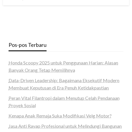
on
Pos-pos Terbaru
Honda Scoopy 2025 untuk Penggunaan Harian: Alasan
Banyak Orang Tetap Memilihnya
Data-Driven Leadership: Bagaimana Eksekutif Modern
Membuat Keputusan di Era Penuh Ketidakpastian
Peran Vital Filantropi dalam Menutup Celah Pendanaan
Proyek Sosial
Kenapa Anak Remaja Suka Modifikasi Velg Motor?
Jasa Anti Rayap Profesional untuk Melindungi Bangunan