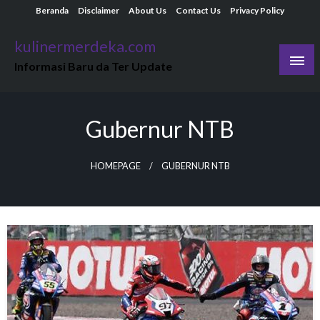
Skip
Beranda
Disclaimer
About Us
Contact Us
Privacy Policy
to
kulinermerdeka.com
content
Informasi Baru da Ter Update
Gubernur NTB
HOMEPAGE
GUBERNUR NTB