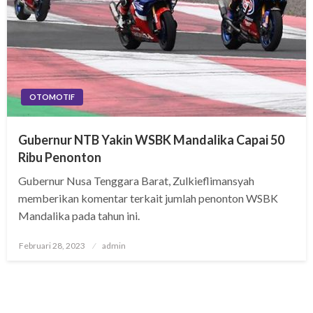
OTOMOTIF
Gubernur NTB Yakin WSBK Mandalika Capai 50
Ribu Penonton
Gubernur Nusa Tenggara Barat, Zulkieflimansyah
memberikan komentar terkait jumlah penonton WSBK
Mandalika pada tahun ini.
Posted
Februari 28, 2023
admin
on