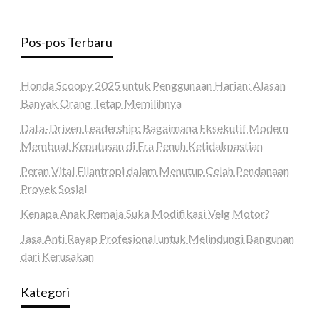
Pos-pos Terbaru
Honda Scoopy 2025 untuk Penggunaan Harian: Alasan
Banyak Orang Tetap Memilihnya
Data-Driven Leadership: Bagaimana Eksekutif Modern
Membuat Keputusan di Era Penuh Ketidakpastian
Peran Vital Filantropi dalam Menutup Celah Pendanaan
Proyek Sosial
Kenapa Anak Remaja Suka Modifikasi Velg Motor?
Jasa Anti Rayap Profesional untuk Melindungi Bangunan
dari Kerusakan
Kategori