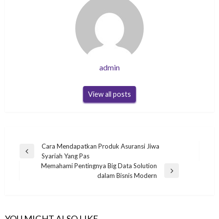
admin
View all posts
Navigasi
Cara Mendapatkan Produk Asuransi Jiwa
Previous
Syariah Yang Pas
pos
Post
Memahami Pentingnya Big Data Solution
Next
dalam Bisnis Modern
Post
YOU MIGHT ALSO LIKE