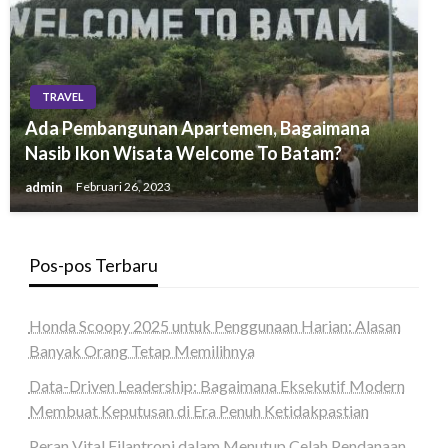
TRAVEL
Ada Pembangunan Apartemen, Bagaimana
Nasib Ikon Wisata Welcome To Batam?
admin
Februari 26, 2023
Pos-pos Terbaru
Honda Scoopy 2025 untuk Penggunaan Harian: Alasan
Banyak Orang Tetap Memilihnya
Data-Driven Leadership: Bagaimana Eksekutif Modern
Membuat Keputusan di Era Penuh Ketidakpastian
Peran Vital Filantropi dalam Menutup Celah Pendanaan