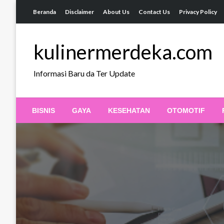
Skip
Beranda
Disclaimer
About Us
Contact Us
Privacy Policy
to
content
kulinermerdeka.com
Informasi Baru da Ter Update
BISNIS
GAYA
KESEHATAN
OTOMOTIF