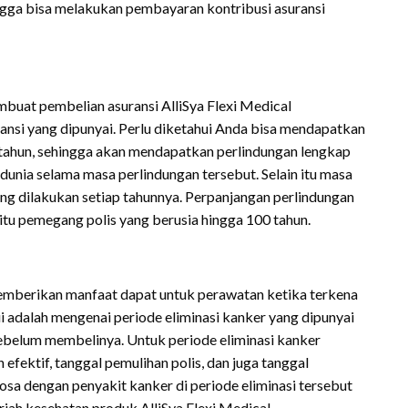
ngga bisa melakukan pembayaran kontribusi asuransi
mbuat pembelian asuransi AlliSya Flexi Medical
si yang dipunyai. Perlu diketahui Anda bisa mendapatkan
1 tahun, sehingga akan mendapatkan perlindungan lengkap
unia selama masa perlindungan tersebut. Selain itu masa
ang dilakukan setiap tahunnya. Perpanjangan perlindungan
aitu pemegang polis yang berusia hingga 100 tahun.
 memberikan manfaat dapat untuk perawatan ketika terkena
hui adalah mengenai periode eliminasi kanker yang dipunyai
 sebelum membelinya. Untuk periode eliminasi kanker
fektif, tanggal pemulihan polis, dan juga tanggal
osa dengan penyakit kanker di periode eliminasi tersebut
riah kesehatan produk AlliSya Flexi Medical.