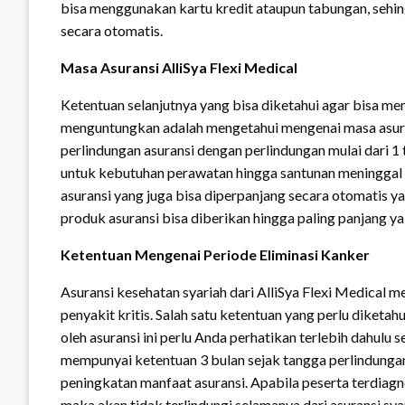
bisa menggunakan kartu kredit ataupun tabungan, sehi
secara otomatis.
Masa Asuransi AlliSya Flexi Medical
Ketentuan selanjutnya yang bisa diketahui agar bisa me
menguntungkan adalah mengetahui mengenai masa asuran
perlindungan asuransi dengan perlindungan mulai dari 
untuk kebutuhan perawatan hingga santunan meninggal d
asuransi yang juga bisa diperpanjang secara otomatis y
produk asuransi bisa diberikan hingga paling panjang y
Ketentuan Mengenai Periode Eliminasi Kanker
Asuransi kesehatan syariah dari AlliSya Flexi Medical
penyakit kritis. Salah satu ketentuan yang perlu diketa
oleh asuransi ini perlu Anda perhatikan terlebih dahulu
mempunyai ketentuan 3 bulan sejak tangga perlindungan e
peningkatan manfaat asuransi. Apabila peserta terdiagn
maka akan tidak terlindungi selamanya dari asuransi sya