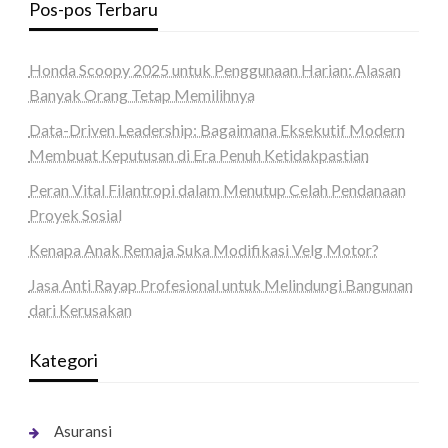
Pos-pos Terbaru
Honda Scoopy 2025 untuk Penggunaan Harian: Alasan
Banyak Orang Tetap Memilihnya
Data-Driven Leadership: Bagaimana Eksekutif Modern
Membuat Keputusan di Era Penuh Ketidakpastian
Peran Vital Filantropi dalam Menutup Celah Pendanaan
Proyek Sosial
Kenapa Anak Remaja Suka Modifikasi Velg Motor?
Jasa Anti Rayap Profesional untuk Melindungi Bangunan
dari Kerusakan
Kategori
Asuransi