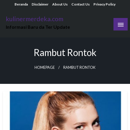
Skip
Beranda
Disclaimer
About Us
Contact Us
Privacy Policy
to
kulinermerdeka.com
content
Informasi Baru da Ter Update
Rambut Rontok
HOMEPAGE
RAMBUT RONTOK