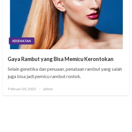
KESEHATAN
Gaya Rambut yang Bisa Memicu Kerontokan
Selain genetika dan penuaan, penataan rambut yang salah
juga bisa jadi pemicu rambut rontok.
Posted
Februari 20, 2023
admin
on