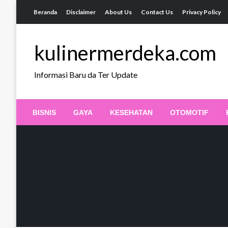
Skip
Beranda
Disclaimer
About Us
Contact Us
Privacy Policy
to
content
kulinermerdeka.com
Informasi Baru da Ter Update
BISNIS
GAYA
KESEHATAN
OTOMOTIF