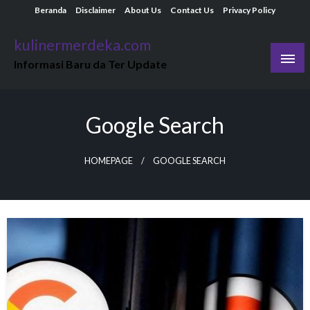
Skip
Beranda
Disclaimer
About Us
Contact Us
Privacy Policy
to
kulinermerdeka.com
content
Informasi Baru da Ter Update
Google Search
HOMEPAGE
GOOGLE SEARCH