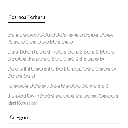
Pos-pos Terbaru
Honda Scoopy 2025 untuk Penggunaan Harian: Alasan
Banyak Orang Tetap Memilihnya
Data-Driven Leadership: Bagaimana Eksekutif Modern
Membuat Keputusan di Era Penuh Ketidakpastian
Peran Vital Filantropi dalam Menutup Celah Pendanaan
Proyek Sosial
Kenapa Anak Remaja Suka Modifikasi Velg Motor?
Jasa Anti Rayap Profesional untuk Melindungi Bangunan
dari Kerusakan
Kategori