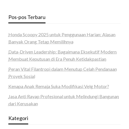
Pos-pos Terbaru
Honda Scoopy 2025 untuk Penggunaan Harian: Alasan
Banyak Orang Tetap Memilihnya
Data-Driven Leadership: Bagaimana Eksekutif Modern
Membuat Keputusan di Era Penuh Ketidakpastian
Peran Vital Filantropi dalam Menutup Celah Pendanaan
Proyek Sosial
Kenapa Anak Remaja Suka Modifikasi Velg Motor?
Jasa Anti Rayap Profesional untuk Melindungi Bangunan
dari Kerusakan
Kategori