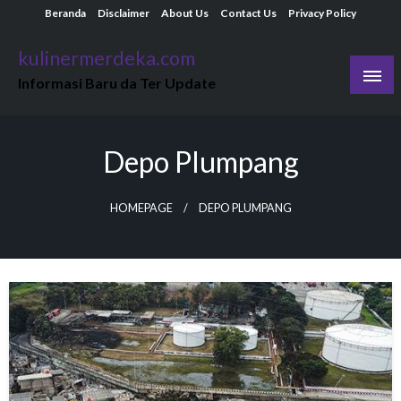
Skip
Beranda
Disclaimer
About Us
Contact Us
Privacy Policy
to
kulinermerdeka.com
content
Informasi Baru da Ter Update
Depo Plumpang
HOMEPAGE
DEPO PLUMPANG