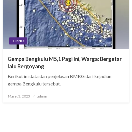
TEKNO
Gempa Bengkulu M5,1 Pagi Ini, Warga: Bergetar
lalu Bergoyang
Berikut ini data dan penjelasan BMKG dari kejadian
gempa Bengkulu tersebut.
Posted
Maret 3, 2023
admin
on