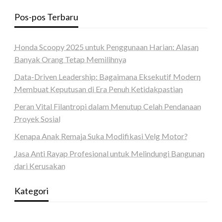
Pos-pos Terbaru
Honda Scoopy 2025 untuk Penggunaan Harian: Alasan
Banyak Orang Tetap Memilihnya
Data-Driven Leadership: Bagaimana Eksekutif Modern
Membuat Keputusan di Era Penuh Ketidakpastian
Peran Vital Filantropi dalam Menutup Celah Pendanaan
Proyek Sosial
Kenapa Anak Remaja Suka Modifikasi Velg Motor?
Jasa Anti Rayap Profesional untuk Melindungi Bangunan
dari Kerusakan
Kategori